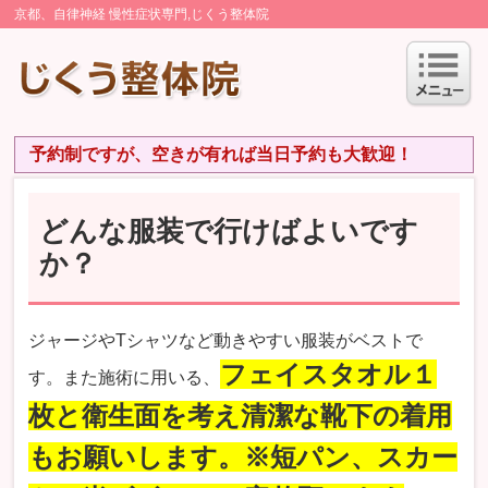
京都、自律神経 慢性症状専門,じくう整体院
予約制ですが、空きが有れば当日予約も大歓迎！
どんな服装で行けばよいです
か？
ジャージやTシャツなど動きやすい服装がベストで
フェイスタオル１
す。また施術に用いる、
枚と衛生面を考え清潔な靴下の着用
もお願いします。※短パン、スカー