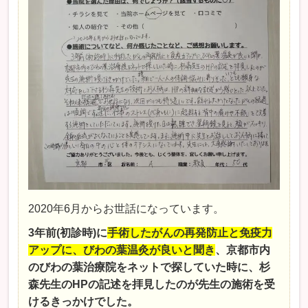
2020
年
6
月からお世話になっています。
3
年前
(
初診時
)
に
手術したがんの再発防止と免疫力
アップに、びわの葉温灸が良いと聞き
、京都市内
のびわの葉治療院をネットで探していた時に、杉
森先生の
HP
の記述を拝見したのが先生の施術を受
けるきっかけでした。