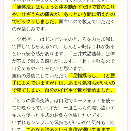
「操体法」はちょっと体を動かすだけで首のこり
や、ひざうらの痛みが、あっという間に消えたの
でビックリしました。
面白いので教えていただく
のが楽しみです。
「ツボ押し」はドンピシャのところを力を加減し
て押してもらえるので、しんどい時はこれがある
という安心感があります。「三井式温熱器」は体
が芯まで温まる感じがします、「超」手軽なので
自分でもやってみたいと思います。
施術の最後にしていただく
「足指揺らし」（と勝
手によんでいますが）は、あまり気持ちがいいの
で寝てしまい、自分のイビキで目が覚めました。
「ビワの葉温灸法」は自宅でユーフォリアを使っ
て毎晩やっていますが、一度こちらの濃い濃いエ
キスを使った本式のお灸を体験したいです。
いずれもシンプルで気持ちがいいので気分も上向
いて、
これなら治るという自信が湧いてきます。