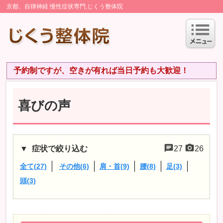
京都、自律神経 慢性症状専門,じくう整体院
予約制ですが、空きが有れば当日予約も大歓迎！
喜びの声
症状で絞り込む
27
26
全て(27)
その他(6)
肩・首(9)
腰(8)
足(3)
頭(3)