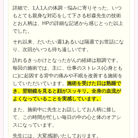
詳細で、
1
人
1
人の体調・悩みに寄りそった、いつ
もとても親身な対応をして下さる杉森先生の技術
とお人柄は、
HP
の詳細な記述から感じとった以上
でした。
それ以来、だいたい週
1
あるいは隔週でお世話にな
り、次回がいつも待ち遠しいです。
訪れるきっかけとなったがんの経緯は順調です。
毎回の施術では、主に、仕事のストレス
(
心身とも
に
)
に起因する背中の痛みや不眠を改善する施術を
していただいています。
施術を受けた日は熟睡で
き、翌朝鏡を見ると顔がスッキリ。全身の血流が
よくなっていることを実感しています。
また、施術中に先生とお話ししてお人柄に接し
て、この時間が忙しい毎日の中の心と体のオアシ
スになっています。
先生には、大変感謝いたしております。