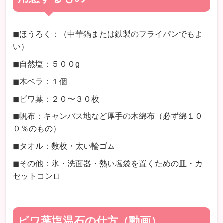
◼︎ほうろく：（中華鍋または鉄製のフライパンでもよ
い）
◼︎自然塩：５００g
◼︎木ベラ：１個
◼︎ビワ葉：２０〜３０枚
◼︎帆布：キャンバス地など厚手の木綿布（必ず綿１０
０％のもの）
◼︎タオル：数枚・太い輪ゴム
◼︎その他：氷・洗面器・熱い塩袋を置くための皿・カ
セットコンロ
ビワ葉塩温石の仕方（動画）