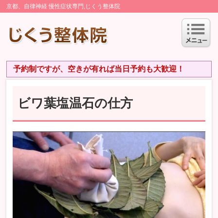
京都、自律神経 慢性症状専門,じくう整体院
予約制ですが、空きが有れば当日予約も大歓迎！
ビワ葉塩温石の仕方