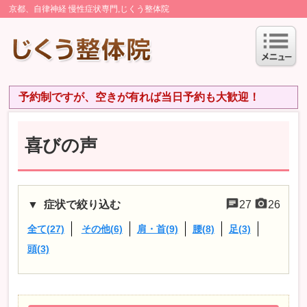
京都、自律神経 慢性症状専門,じくう整体院
予約制ですが、空きが有れば当日予約も大歓迎！
喜びの声
症状で絞り込む
27
26
全て(27)
その他(6)
肩・首(9)
腰(8)
足(3)
頭(3)